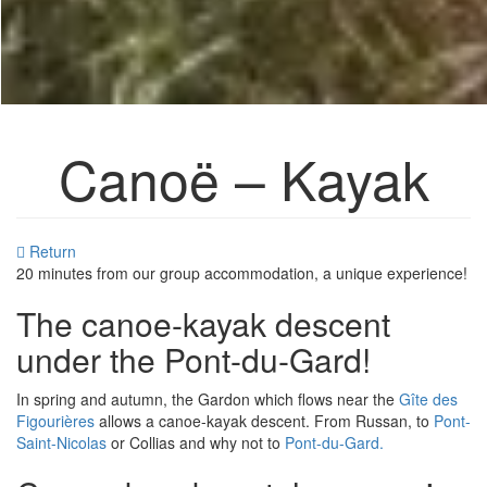
Canoë – Kayak
Return
20 minutes from our group accommodation, a unique experience!
The canoe-kayak descent
under the Pont-du-Gard!
In spring and autumn, the Gardon which flows near the
Gîte des
Figourières
allows a canoe-kayak descent. From Russan, to
Pont-
Saint-Nicolas
or Collias and why not to
Pont-du-Gard.