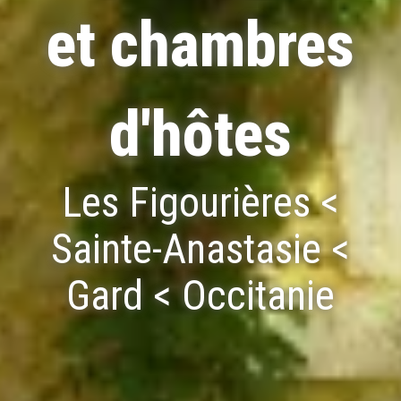
et chambres
d'hôtes
Les Figourières <
Sainte-Anastasie <
Gard < Occitanie